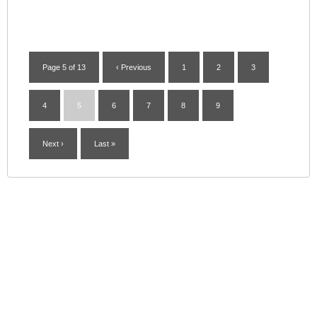
Page 5 of 13
‹ Previous
1
2
3
4
5
6
7
8
9
Next ›
Last »