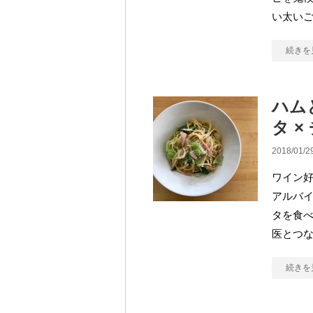
い太いご
続きを
ハム
タ 
2018/01/2
ワイン
アルバイ
タを食べ
医とつな
続きを