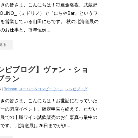
好きの皆さま、こんにちは！毎週金曜夜、武蔵野
DOLINO_（ミドリノ）で『にらやBar』というワ
を営業している山田にらです。 秋の北海道展の
のお仕事と、毎年恒例...
見る
シピブログ】ヴァン・ショ
ブラン
4 |
Boisson
,
スーパー＆コンビニワイン
,
レシピブログ
好きの皆さま、こんにちは！お世話になっていた
バーの閉店イベント、確定申告を終えて、ただい
道展での十勝ワイン試飲販売のお仕事真っ最中の
です。 北海道展は26日までが伊...