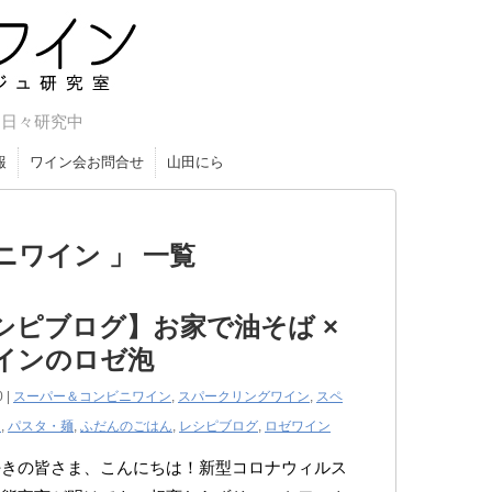
やマリア
を日々研究中
報
ワイン会お問合せ
山田にら
ワイン 」 一覧
シピブログ】お家で油そば ×
インのロゼ泡
0 |
スーパー＆コンビニワイン
,
スパークリングワイン
,
スペ
ン
,
パスタ・麺
,
ふだんのごはん
,
レシピブログ
,
ロゼワイン
好きの皆さま、こんにちは！新型コロナウィルス