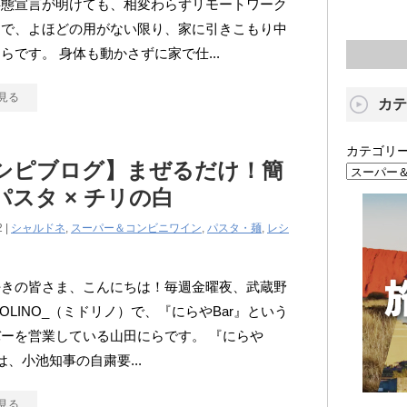
事態宣言が明けても、相変わらずリモートワーク
ンで、よほどの用がない限り、家に引きこもり中
らです。 身体も動かさずに家で仕...
見る
カテ
カテゴリ
シピブログ】まぜるだけ！簡
パスタ × チリの白
2 |
シャルドネ
,
スーパー＆コンビニワイン
,
パスタ・麺
,
レシ
好きの皆さま、こんにちは！毎週金曜夜、武蔵野
DOLINO_（ミドリノ）で、『にらやBar』という
ーを営業している山田にらです。 『にらや
では、小池知事の自粛要...
見る