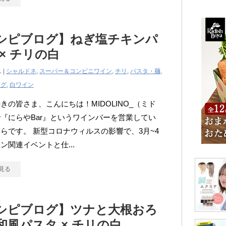
シピブログ】ねぎ塩チキンパ
× チリの白
1 |
シャルドネ
,
スーパー＆コンビニワイン
,
チリ
,
パスタ・麺
,
ログ
,
白ワイン
きの皆さま、こんにちは！MIDOLINO_（ミド
『にらやBar』というワインバーを営業してい
らです。 新型コロナウィルスの影響で、3月~4
ン関連イベントと仕...
見る
シピブログ】ツナと大根おろ
和風パスタ × チリの白