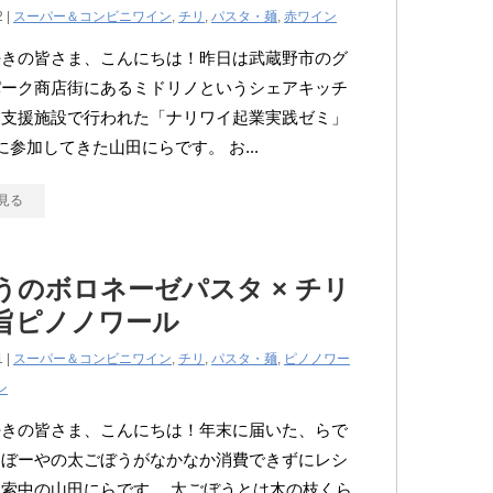
2 |
スーパー＆コンビニワイン
,
チリ
,
パスタ・麺
,
赤ワイン
好きの皆さま、こんにちは！昨日は武蔵野市のグ
パーク商店街にあるミドリノというシェアキッチ
業支援施設で行われた「ナリワイ起業実践ゼミ」
に参加してきた山田にらです。 お...
見る
うのボロネーゼパスタ × チリ
旨ピノノワール
1 |
スーパー＆コンビニワイン
,
チリ
,
パスタ・麺
,
ピノノワー
ン
好きの皆さま、こんにちは！年末に届いた、らで
ゅぼーやの太ごぼうがなかなか消費できずにレシ
索中の山田にらです。 太ごぼうとは木の枝くら