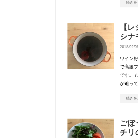
続きを
【レ
シナ
2018/02/0
ワイン
で高級
です。 
が迫って
続きを
ごぼ
チリ