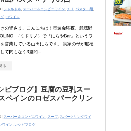
0 |
シャルドネ
,
スーパー＆コンビニワイン
,
チリ
,
パスタ・麺
,
ログ
,
白ワイン
好きの皆さま、こんにちは！毎週金曜夜、武蔵野
DOLINO_（ミドリノ）で『にらやBar』というワ
を営業している山田にらです。 実家の母が脳梗
して間もなく3週間...
見る
シピブログ】豆腐の豆乳スー
× スペインのロゼスパークリン
8 |
スーパー＆コンビニワイン
,
スープ
,
スパークリングワイ
ンワイン
,
レシピブログ