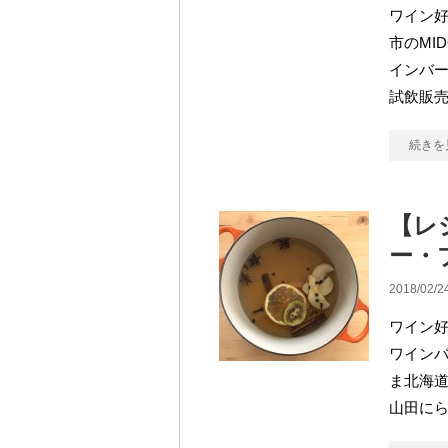
ワイン
市のMI
インバー
試飲販売
続きを
【レ
ー・
2018/02/2
ワイン
ワイン
ま北海
山田にら