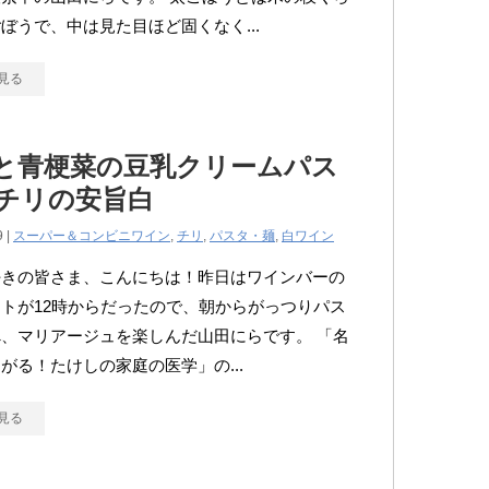
ぼうで、中は見た目ほど固くなく...
見る
と青梗菜の豆乳クリームパス
× チリの安旨白
9 |
スーパー＆コンビニワイン
,
チリ
,
パスタ・麺
,
白ワイン
好きの皆さま、こんにちは！昨日はワインバーの
トが12時からだったので、朝からがっつりパス
、マリアージュを楽しんだ山田にらです。 「名
がる！たけしの家庭の医学」の...
見る