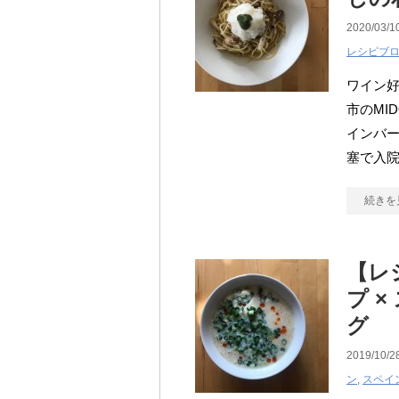
2020/03/1
レシピブ
ワイン
市のMI
インバー
塞で入院
続きを
【レ
プ 
グ
2019/10/2
ン
,
スペイ