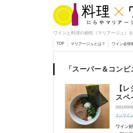
料理×ワイン にら
ワインと料理の相性（マリアージュ）
ージュ研究室
TOP
マリアージュとは？
ワイン会情
「スーパー＆コンビニ
【レ
スペ
2021/03/3
インワイ
ワイン