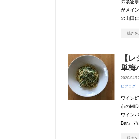
の緊急
がメイ
の山田に
続きを
【レ
単梅
2020/04/1
ピブログ
ワイン
市のMI
ワインバ
Bar』
続きを