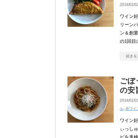
2018/02/0
ワイン
リーン
ン＆創
の1回目
続きを
ごぼ
の安
2018/02/0
ル
,
赤ワイ
ワイン
ぃっし
ピを鬼検