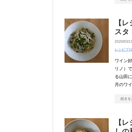
【レ
スタ 
2020/03/1
レシピブ
ワイン好
リノ）で
る山田に
月のワイ
続きを
【レ
しの