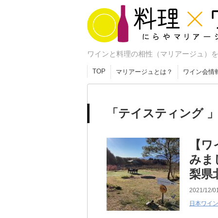
料理×ワイン にら
ワインと料理の相性（マリアージュ）
ージュ研究室
TOP
マリアージュとは？
ワイン会情
「テイスティング 」
【ワ
みま
梨県
2021/12/0
日本ワイ