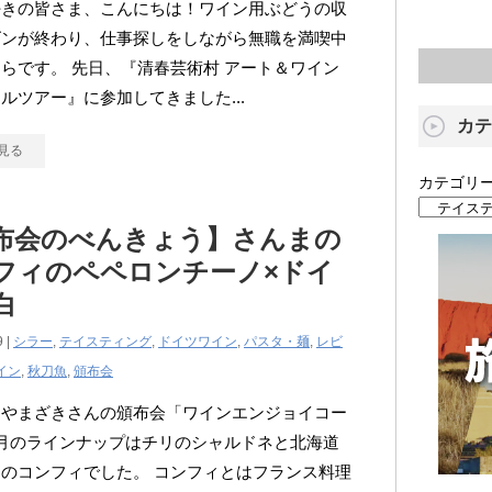
好きの皆さま、こんにちは！ワイン用ぶどうの収
ズンが終わり、仕事探しをしながら無職を満喫中
らです。 先日、『清春芸術村 アート＆ワイン
ルツアー』に参加してきました...
カテ
見る
カテゴリ
布会のべんきょう】さんまの
フィのペペロンチーノ×ドイ
白
9 |
シラー
,
テイスティング
,
ドイツワイン
,
パスタ・麺
,
レビ
イン
,
秋刀魚
,
頒布会
スやまざきさんの頒布会「ワインエンジョイコー
月のラインナップはチリのシャルドネと北海道
のコンフィでした。 コンフィとはフランス料理