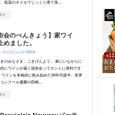
、低温のオイルでじっくり煮て保...
見る
布会のべんきょう】家ワイ
止めました。
1 |
テイスティング
,
頒布会
きのみなさま、ごきげんよう。 家にいながらに
期的にワインが届く頒布会ってホントに便利です
 ワインを本格的に飲み始めた90年代後半、世界
コンクール優勝の田崎...
見る