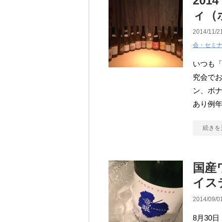
2014
ィ（
2014/11/2
会・セミ
いつも
究会で
ン、ボナ
あり例年
続きを
国産
イス
2014/09/0
8月30