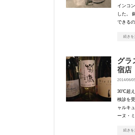
インコン
した。 
できるの
続きを
グラ
宿店
2014/06/0
30℃超
検診を
ャルキ
ーヌ・ミ
続きを