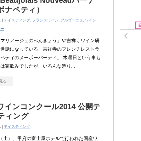
 Beaujolais Nouveauパーテ
ボナペティ）
1 |
テイスティング
,
フランスワイン
,
ブルゴーニュ
,
ワイン
ナー
「マリアージュのべんきょう」や吉祥寺ワイン研
お世話になっている、吉祥寺のフレンチレストラ
ペティのヌーボーパーティ。 木曜日という事も
は家飲みでしたが、いろんな造り...
見る
ワインコンクール2014 公開テ
ティング
1 |
テイスティング
日（土）、甲府の富士屋ホテルで行われた国産ワ