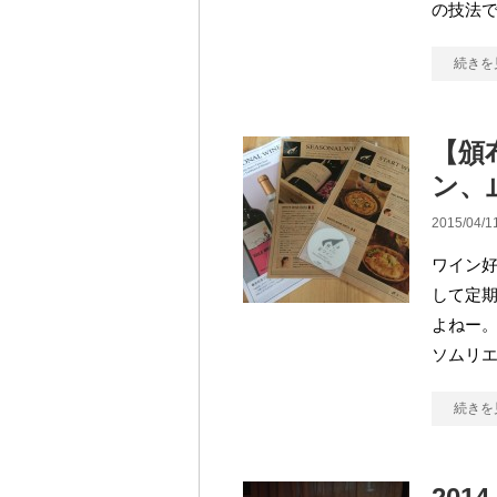
の技法で
続きを
【頒
ン、
2015/04/1
ワイン好
して定
よねー。
ソムリエ
続きを