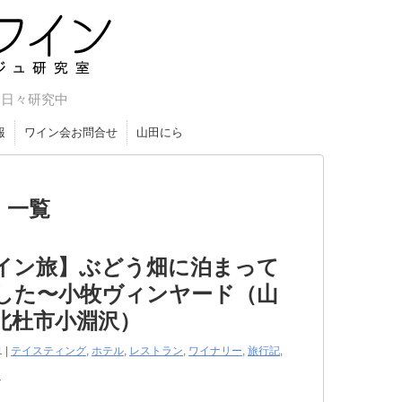
やマリア
を日々研究中
報
ワイン会お問合せ
山田にら
 一覧
イン旅】ぶどう畑に泊まって
した〜小牧ヴィンヤード（山
北杜市小淵沢）
1 |
テイスティング
,
ホテル
,
レストラン
,
ワイナリー
,
旅行記
,
ン