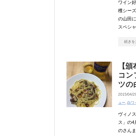
ワイン
穫シー
の山田に
スペシャ
続きを
【頒
コン
ツの
2015/04/2
ュー
,
白ワ
ヴィノ
ス」の4
のさんま