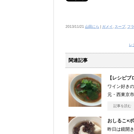
2013/11/21
山田にら
|
ガメイ
,
スープ
,
フ
レ
関連記事
【レシピブロ
ワイン好きの
元・西東京市.
記事を読む
おしるこ×
昨日は鏡開