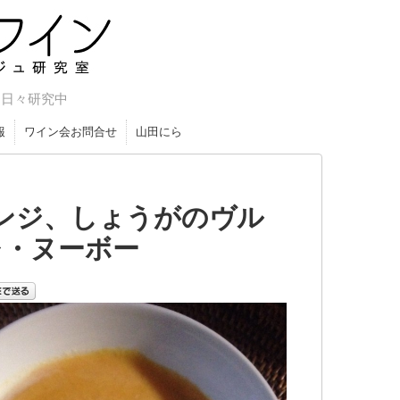
やマリア
を日々研究中
報
ワイン会お問合せ
山田にら
ンジ、しょうがのヴル
レ・ヌーボー