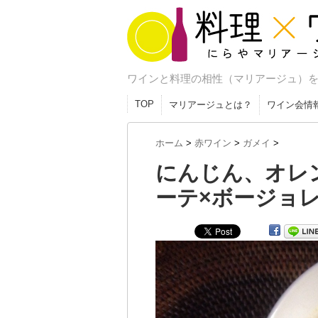
料理×ワイン にら
ワインと料理の相性（マリアージュ）
ージュ研究室
TOP
マリアージュとは？
ワイン会情
ホーム
>
赤ワイン
>
ガメイ
>
にんじん、オレ
ーテ×ボージョ