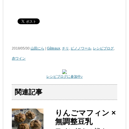
2018/05/30
山田にら
|
Gâteaux
,
チリ
,
ピノノワール
,
レシピブログ
,
赤ワイン
レシピブログに参加中♪
関連記事
りんごマフィン ×
無調整豆乳