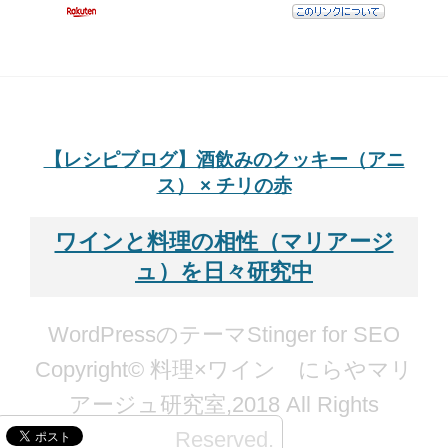
【レシピブログ】酒飲みのクッキー（アニ
ス） × チリの赤
ワインと料理の相性（マリアージ
ュ）を日々研究中
WordPressのテーマStinger for SEO
Copyright© 料理×ワイン にらやマリ
アージュ研究室,2018 All Rights
Reserved.