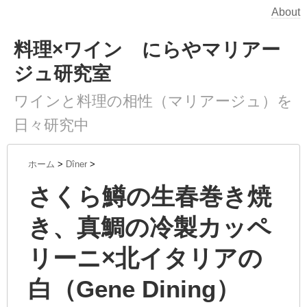
About
料理×ワイン にらやマリアー
ジュ研究室
ワインと料理の相性（マリアージュ）を
日々研究中
ホーム
>
Dîner
>
さくら鱒の生春巻き焼
き、真鯛の冷製カッペ
リーニ×北イタリアの
白（Gene Dining）