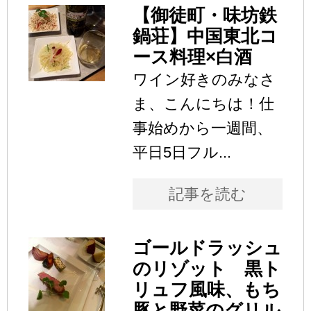
【御徒町・味坊鉄
鍋荘】中国東北コ
ース料理×白酒
ワイン好きのみなさ
ま、こんにちは！仕
事始めから一週間、
平日5日フル...
記事を読む
ゴールドラッシュ
のリゾット 黒ト
リュフ風味、もち
豚と野菜のグリル